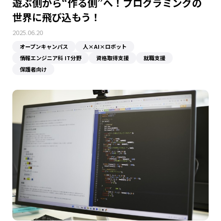
遊ぶ側から“作る側”へ！プログラミングの
電子工学科
WEBデザインコース
パソコンメンテコース
資格合格・就職実績
留学生の皆さんへ
世界に飛び込もう！
電気設備科
2025.06.20
ロボットコース
プロダクトデザインコース
ネットワークコース
卒業生インタビュー
学費・その他諸経費
オープンキャンパス
人×AI×ロボット
高校1・2年生の皆様へ
保護者の皆様へ
情報エンジニア科 IT分野
資格取得支援
就職支援
再進学をお考えの方へ
卒業生の方へ
設備環境
学費減額制度
電気設備コース
電子コース
グラフィックデザインコース
保護者向け
留学生の皆さんへ
企業採用担当者の方へ
編入実績
各種奨学金制度・学割
家電サービスコース
入学までの流れ
情報通信コース
教員採用について
サイトポリシー
サイトマップ