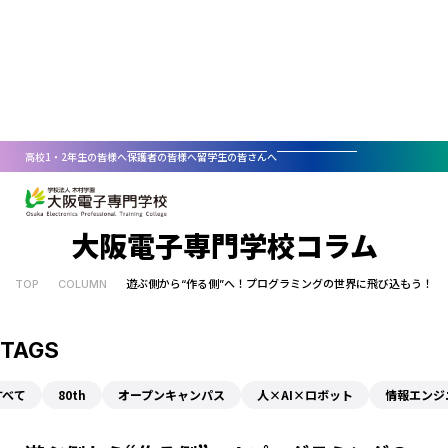
COLUMN
高校1・2年生の皆様へ
保護者の皆様へ
留学生の皆さんへ
大阪電子専門学校コラム
選ばれる理由
TOP
COLUMN
遊ぶ側から“作る側”へ！プログラミングの世界に飛び込もう！
学科・コース紹介
人×AI×ロボット
資格取得・就職支援
情報エンジニア科
入学・学費案内
IT分野
資格取得
資料請求
TAGS
講師陣のサポート
AO入試
新着情報
コラム
情報エンジニア科
デザイン分野
ITコース
すべて
80th
オープンキャンパス
人×AI×ロボット
情報エンジニ
就職支援
人格と技術を育てる教育理念
一般入試
オープンキャンパス
資料請求