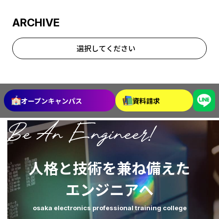
ARCHIVE
選択してください
2026年7月
2026年6月
2026年5月
2026年4月
オープンキャンパス
資料請求
2026年3月
2026年2月
2026年1月
2025年12月
人格と技術を兼ね備えた
2025年11月
2025年10月
エンジニアへ
2025年9月
2025年8月
osaka electronics professional training college
2025年7月
2025年6月