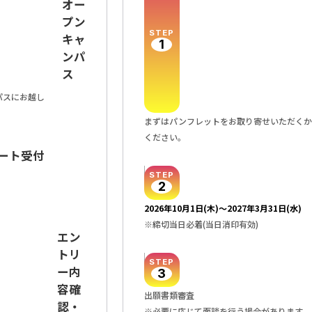
オー
プン
STEP
キャ
1
ンパ
ス
パスにお越し
まずはパンフレットをお取り寄せいただくか
ください。
ート受付
STEP
2
2026年10月1日(木)〜2027年3月31日(水)
※締切当日必着(当日消印有効)
エン
トリ
STEP
ー内
3
容確
出願書類審査
認・
※必要に応じて面談を行う場合があります