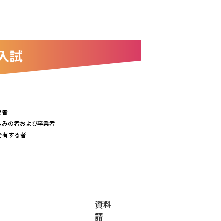
入試
業者
込みの者および卒業者
を有する者
資料
請