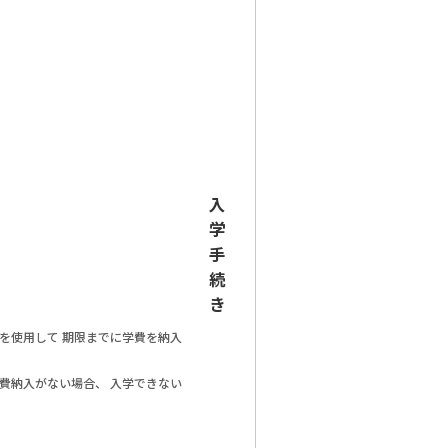
入
学
手
続
き
を使用して 期限までに学費を納入
費納入がない場合、 入学できない