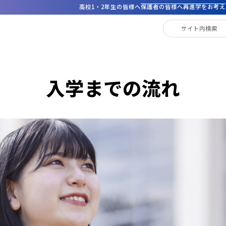
高校1・2年生の皆様へ
保護者の皆様へ
再進学をお考え
コース紹介
資格取得・就職支援
入試・学費案内
入学までの流れ