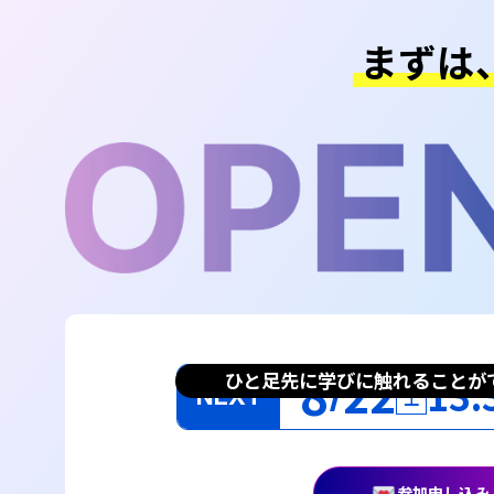
まずは
8
22
ひと足先に学びに触れることが
13:
NEXT
土
参加申し込み