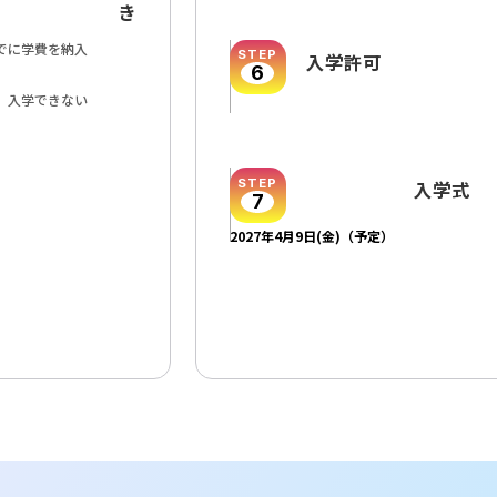
き
でに学費を納入
STEP
入学許可
6
 入学できない
STEP
入学式
7
2027年4月9日(金)（予定）