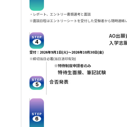
レポート、エントリー書類選考と面談
面談日程はエントリーシートを受付した受験者から随時連絡
AO出
STEP
4
入学志
受付：2026年9月1日(火)〜2026年10月30日(金)
※締切当日必着(当日消印有効)
※特待制度申請者のみ
特待生面接、筆記試験
STEP
合否発表
5
STEP
6