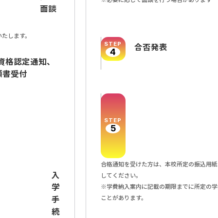
面談
いたします。
STEP
合否発表
4
願資格認定通知、
願書受付
STEP
5
合格通知を受けた方は、本校所定の振込用紙
入
してください。
学
※学費納入案内に記載の期限までに所定の学
手
ことがあります。
続