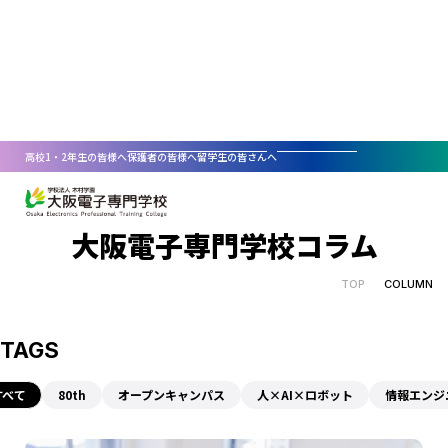
COLUMN
高校1・2年生の皆様へ
保護者の皆様へ
留学生の皆さんへ
大阪電子専門学校コラム
選ばれる理由
TOP
COLUMN
学科・コース紹介
人×AI×ロボット
資格取得・就職支援
情報エンジニア科
入学・学費案内
IT分野
資格取得
資料請求
TAGS
講師陣のサポート
AO入試
新着情報
コラム
情報エンジニア科
デザイン分野
ITコース
すべて
80th
オープンキャンパス
人×AI×ロボット
情報エンジニ
就職支援
人格と技術を育てる教育理念
一般入試
オープンキャンパス
資料請求