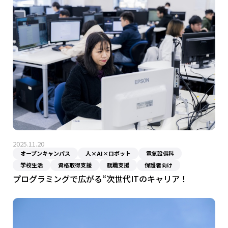
電子工学科
WEBデザインコース
パソコンメンテコース
資格合格・就職実績
留学生の皆さんへ
電気設備科
ロボットコース
プロダクトデザインコース
ネットワークコース
卒業生インタビュー
学費・その他諸経費
高校1・2年生の皆様へ
保護者の皆様へ
再進学をお考えの方へ
卒業生の方へ
設備環境
学費減額制度
電気設備コース
電子コース
グラフィックデザインコース
留学生の皆さんへ
企業採用担当者の方へ
編入実績
各種奨学金制度・学割
家電サービスコース
入学までの流れ
情報通信コース
教員採用について
サイトポリシー
サイトマップ
2025.11.20
オープンキャンパス
人×AI×ロボット
電気設備科
学校生活
資格取得支援
就職支援
保護者向け
プログラミングで広がる“次世代ITのキャリア！