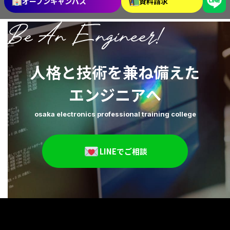
オープンキャンパス
資料請求
2026年3月
2026年2月
2026年1月
2025年12月
人格と技術を兼ね備えた
2025年11月
2025年10月
エンジニアへ
2025年9月
2025年8月
osaka electronics professional training college
2025年7月
2025年6月
2025年5月
2025年4月
LINEでご相談
2025年3月