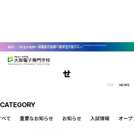
NEWS
高校1・2年生の皆様へ
保護者の皆様へ
留学生の皆さんへ
大阪電子専門学校からのお知ら
せ
選ばれる理由
TOP
NEWS
学科・コース紹介
人×AI×ロボット
資格取得・就職支援
情報エンジニア科
入学・学費案内
IT分野
資格取得
資料請求
CATEGORY
講師陣のサポート
AO入試
新着情報
コラム
情報エンジニア科
デザイン分野
すべて
重要なお知らせ
お知らせ
入試情報
オープ
ITコース
就職支援
人格と技術を育てる教育理念
一般入試
オープンキャンパス
資料請求