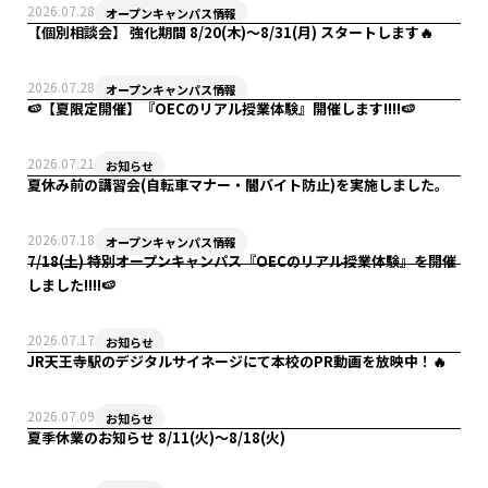
電子工学科
WEBデザインコース
パソコンメンテコース
2026.07.28
オープンキャンパス情報
資格合格・就職実績
留学生の皆さんへ
【個別相談会】 強化期間 8/20(木)〜8/31(月) スタートします🔥
電気設備科
ロボットコース
プロダクトデザインコース
ネットワークコース
卒業生インタビュー
学費・その他諸経費
2026.07.28
オープンキャンパス情報
高校1・2年生の皆様へ
保護者の皆様へ
🍉【夏限定開催】『OECのリアル授業体験』開催します!!!!🍉
再進学をお考えの方へ
卒業生の方へ
設備環境
学費減額制度
電気設備コース
電子コース
グラフィックデザインコース
2026.07.21
留学生の皆さんへ
企業採用担当者の方へ
お知らせ
夏休み前の講習会(自転車マナー・闇バイト防止)を実施しました。
編入実績
各種奨学金制度・学割
家電サービスコース
2026.07.18
オープンキャンパス情報
7/18(土) 特別オープンキャンパス『OECのリアル授業体験』を開催
入学までの流れ
しました!!!!🍉
情報通信コース
教員採用について
サイトポリシー
サイトマップ
2026.07.17
お知らせ
JR天王寺駅のデジタルサイネージにて本校のPR動画を放映中！🔥
2026.07.09
お知らせ
夏季休業のお知らせ 8/11(火)～8/18(火)