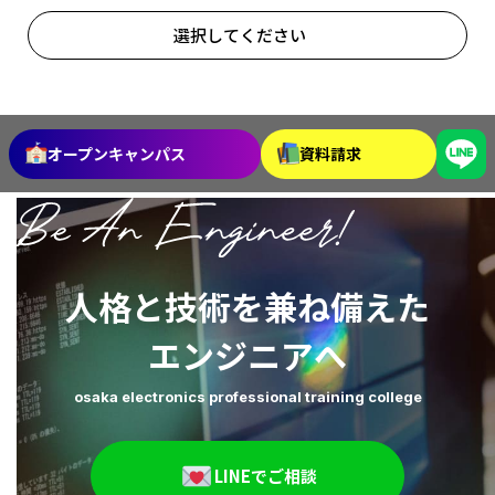
選択してください
2026年7月
2026年6月
2026年5月
2026年4月
オープンキャンパス
資料請求
2026年3月
2026年2月
2026年1月
2025年12月
人格と技術を兼ね備えた
2025年11月
2025年10月
エンジニアへ
2025年9月
2025年8月
osaka electronics professional training college
2025年7月
2025年6月
2025年5月
2025年4月
LINEでご相談