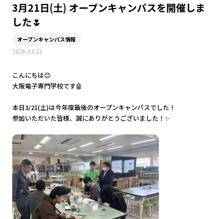
電子工学科
WEBデザインコース
パソコンメンテコース
3月21日(土) オープンキャンパスを開催しま
資格合格・就職実績
留学生の皆さんへ
した🌷
電気設備科
ロボットコース
プロダクトデザインコース
ネットワークコース
卒業生インタビュー
学費・その他諸経費
オープンキャンパス情報
高校1・2年生の皆様へ
保護者の皆様へ
2026.03.21
再進学をお考えの方へ
卒業生の方へ
設備環境
学費減額制度
電気設備コース
電子コース
グラフィックデザインコース
留学生の皆さんへ
企業採用担当者の方へ
こんにちは😊
大阪電子専門学校です🤖
編入実績
各種奨学金制度・学割
家電サービスコース
本日3/21(土)は今年度最後のオープンキャンパスでした！
参加いただいた皆様、誠にありがとうございました！✨
入学までの流れ
情報通信コース
教員採用について
サイトポリシー
サイトマップ