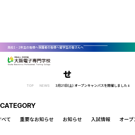
高校1・2年生の皆様へ
保護者の皆様へ
留学生の皆さんへ
大阪電子専門学校からのお知ら
せ
選ばれる理由
TOP
NEWS
3月21日(土) オープンキャンパスを開催しました🌷
学科・コース紹介
人×AI×ロボット
資格取得・就職支援
情報エンジニア科
入学・学費案内
IT分野
資格取得
資料請求
CATEGORY
講師陣のサポート
AO入試
新着情報
コラム
情報エンジニア科
デザイン分野
すべて
重要なお知らせ
お知らせ
入試情報
オープ
ITコース
就職支援
人格と技術を育てる教育理念
一般入試
オープンキャンパス
資料請求